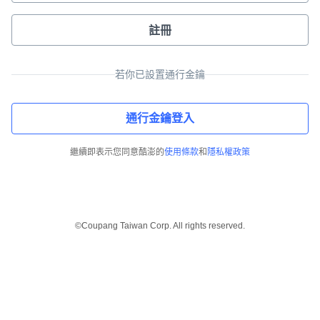
註冊
若你已設置通行金鑰
通行金鑰登入
繼續即表示您同意酷澎的
使用條款
和
隱私權政策
©Coupang Taiwan Corp. All rights reserved.