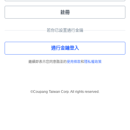
註冊
若你已設置通行金鑰
通行金鑰登入
繼續即表示您同意酷澎的
使用條款
和
隱私權政策
©Coupang Taiwan Corp. All rights reserved.