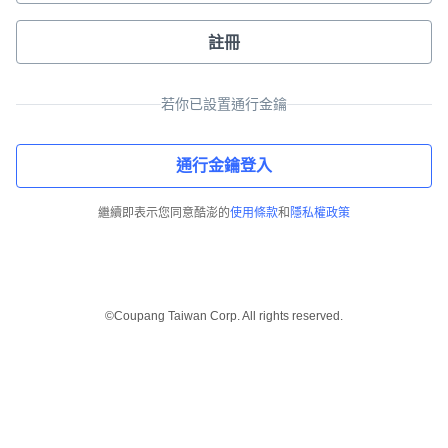
註冊
若你已設置通行金鑰
通行金鑰登入
繼續即表示您同意酷澎的
使用條款
和
隱私權政策
©Coupang Taiwan Corp. All rights reserved.