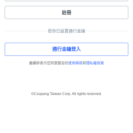
註冊
若你已設置通行金鑰
通行金鑰登入
繼續即表示您同意酷澎的
使用條款
和
隱私權政策
©Coupang Taiwan Corp. All rights reserved.