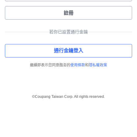
註冊
若你已設置通行金鑰
通行金鑰登入
繼續即表示您同意酷澎的
使用條款
和
隱私權政策
©Coupang Taiwan Corp. All rights reserved.