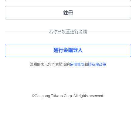
註冊
若你已設置通行金鑰
通行金鑰登入
繼續即表示您同意酷澎的
使用條款
和
隱私權政策
©Coupang Taiwan Corp. All rights reserved.