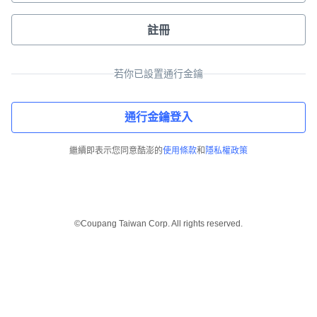
註冊
若你已設置通行金鑰
通行金鑰登入
繼續即表示您同意酷澎的
使用條款
和
隱私權政策
©Coupang Taiwan Corp. All rights reserved.