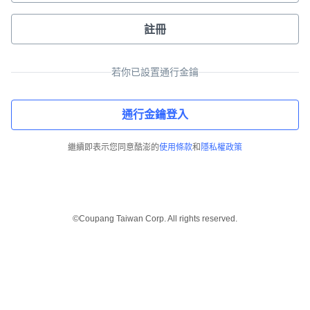
註冊
若你已設置通行金鑰
通行金鑰登入
繼續即表示您同意酷澎的
使用條款
和
隱私權政策
©Coupang Taiwan Corp. All rights reserved.