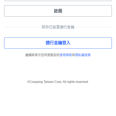
註冊
若你已設置通行金鑰
通行金鑰登入
繼續即表示您同意酷澎的
使用條款
和
隱私權政策
©Coupang Taiwan Corp. All rights reserved.