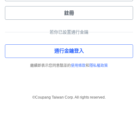
註冊
若你已設置通行金鑰
通行金鑰登入
繼續即表示您同意酷澎的
使用條款
和
隱私權政策
©Coupang Taiwan Corp. All rights reserved.