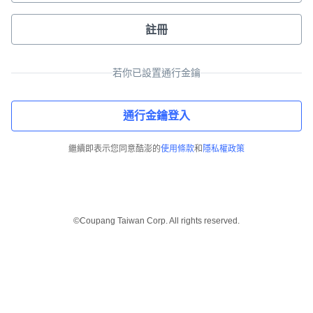
註冊
若你已設置通行金鑰
通行金鑰登入
繼續即表示您同意酷澎的
使用條款
和
隱私權政策
©Coupang Taiwan Corp. All rights reserved.