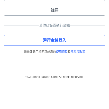
註冊
若你已設置通行金鑰
通行金鑰登入
繼續即表示您同意酷澎的
使用條款
和
隱私權政策
©Coupang Taiwan Corp. All rights reserved.