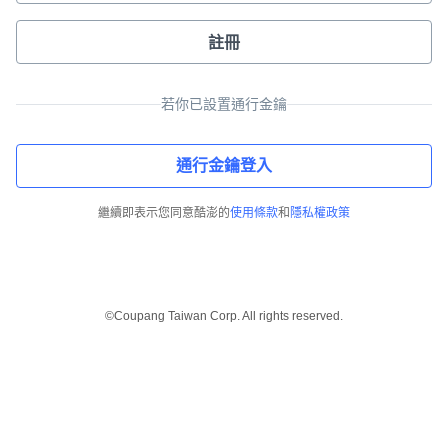
註冊
若你已設置通行金鑰
通行金鑰登入
繼續即表示您同意酷澎的
使用條款
和
隱私權政策
©Coupang Taiwan Corp. All rights reserved.