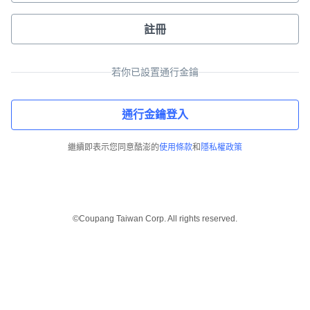
註冊
若你已設置通行金鑰
通行金鑰登入
繼續即表示您同意酷澎的
使用條款
和
隱私權政策
©Coupang Taiwan Corp. All rights reserved.