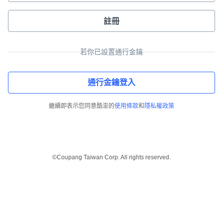
註冊
若你已設置通行金鑰
通行金鑰登入
繼續即表示您同意酷澎的
使用條款
和
隱私權政策
©Coupang Taiwan Corp. All rights reserved.