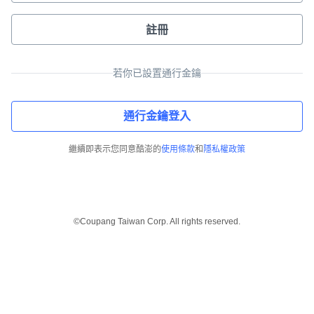
註冊
若你已設置通行金鑰
通行金鑰登入
繼續即表示您同意酷澎的
使用條款
和
隱私權政策
©Coupang Taiwan Corp. All rights reserved.