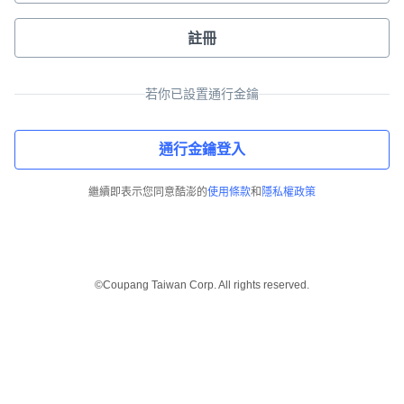
註冊
若你已設置通行金鑰
通行金鑰登入
繼續即表示您同意酷澎的
使用條款
和
隱私權政策
©Coupang Taiwan Corp. All rights reserved.