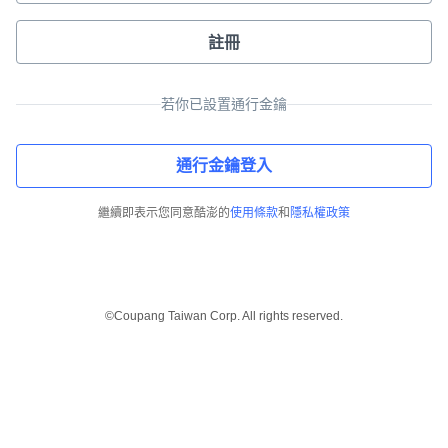
註冊
若你已設置通行金鑰
通行金鑰登入
繼續即表示您同意酷澎的
使用條款
和
隱私權政策
©Coupang Taiwan Corp. All rights reserved.