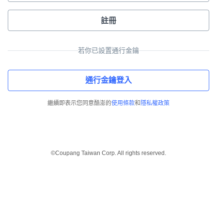
註冊
若你已設置通行金鑰
通行金鑰登入
繼續即表示您同意酷澎的
使用條款
和
隱私權政策
©Coupang Taiwan Corp. All rights reserved.