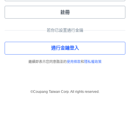
註冊
若你已設置通行金鑰
通行金鑰登入
繼續即表示您同意酷澎的
使用條款
和
隱私權政策
©Coupang Taiwan Corp. All rights reserved.