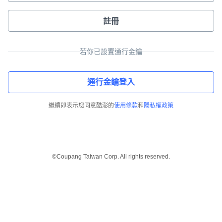
註冊
若你已設置通行金鑰
通行金鑰登入
繼續即表示您同意酷澎的
使用條款
和
隱私權政策
©Coupang Taiwan Corp. All rights reserved.