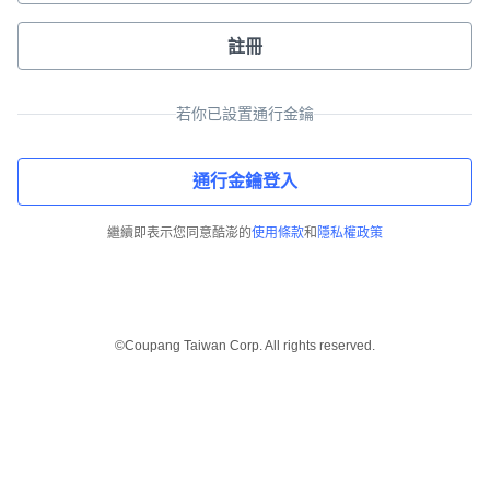
註冊
若你已設置通行金鑰
通行金鑰登入
繼續即表示您同意酷澎的
使用條款
和
隱私權政策
©Coupang Taiwan Corp. All rights reserved.