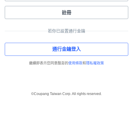
註冊
若你已設置通行金鑰
通行金鑰登入
繼續即表示您同意酷澎的
使用條款
和
隱私權政策
©Coupang Taiwan Corp. All rights reserved.