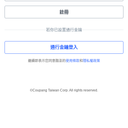
註冊
若你已設置通行金鑰
通行金鑰登入
繼續即表示您同意酷澎的
使用條款
和
隱私權政策
©Coupang Taiwan Corp. All rights reserved.