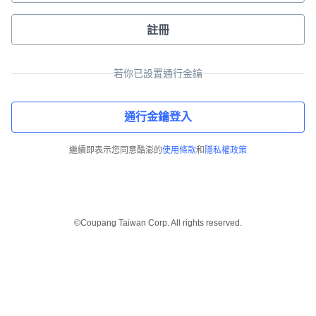
註冊
若你已設置通行金鑰
通行金鑰登入
繼續即表示您同意酷澎的
使用條款
和
隱私權政策
©Coupang Taiwan Corp. All rights reserved.