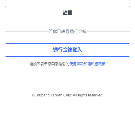
註冊
若你已設置通行金鑰
通行金鑰登入
繼續即表示您同意酷澎的
使用條款
和
隱私權政策
©Coupang Taiwan Corp. All rights reserved.