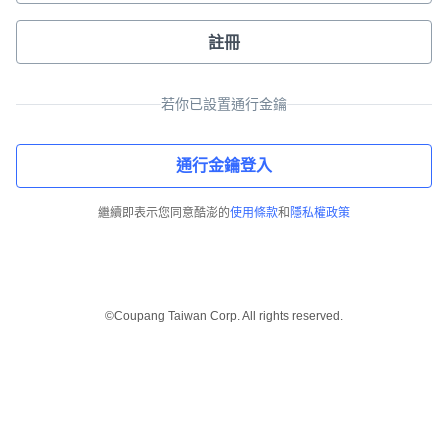
註冊
若你已設置通行金鑰
通行金鑰登入
繼續即表示您同意酷澎的
使用條款
和
隱私權政策
©Coupang Taiwan Corp. All rights reserved.