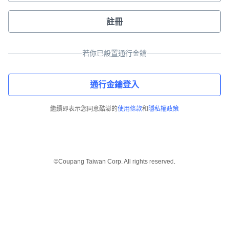
註冊
若你已設置通行金鑰
通行金鑰登入
繼續即表示您同意酷澎的
使用條款
和
隱私權政策
©Coupang Taiwan Corp. All rights reserved.