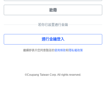
註冊
若你已設置通行金鑰
通行金鑰登入
繼續即表示您同意酷澎的
使用條款
和
隱私權政策
©Coupang Taiwan Corp. All rights reserved.