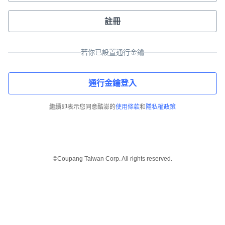
註冊
若你已設置通行金鑰
通行金鑰登入
繼續即表示您同意酷澎的
使用條款
和
隱私權政策
©Coupang Taiwan Corp. All rights reserved.