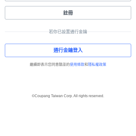
註冊
若你已設置通行金鑰
通行金鑰登入
繼續即表示您同意酷澎的
使用條款
和
隱私權政策
©Coupang Taiwan Corp. All rights reserved.