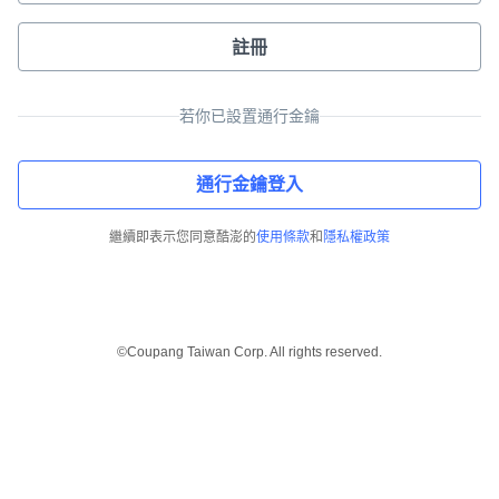
註冊
若你已設置通行金鑰
通行金鑰登入
繼續即表示您同意酷澎的
使用條款
和
隱私權政策
©Coupang Taiwan Corp. All rights reserved.