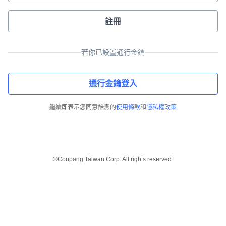
註冊
若你已設置通行金鑰
通行金鑰登入
繼續即表示您同意酷澎的
使用條款
和
隱私權政策
©Coupang Taiwan Corp. All rights reserved.