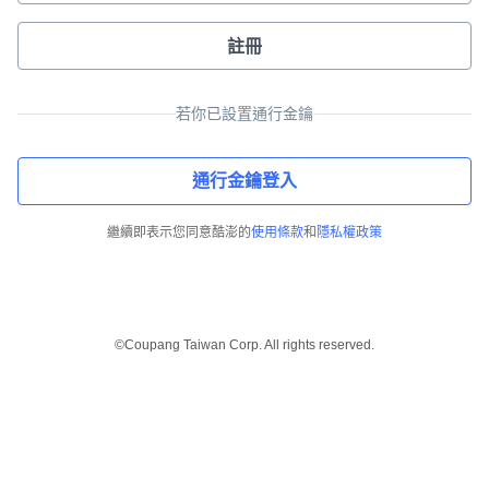
註冊
若你已設置通行金鑰
通行金鑰登入
繼續即表示您同意酷澎的
使用條款
和
隱私權政策
©Coupang Taiwan Corp. All rights reserved.