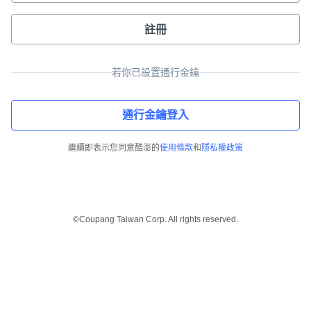
註冊
若你已設置通行金鑰
通行金鑰登入
繼續即表示您同意酷澎的
使用條款
和
隱私權政策
©Coupang Taiwan Corp. All rights reserved.