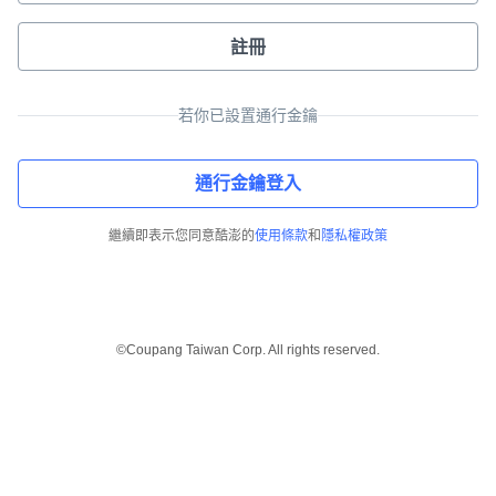
註冊
若你已設置通行金鑰
通行金鑰登入
繼續即表示您同意酷澎的
使用條款
和
隱私權政策
©Coupang Taiwan Corp. All rights reserved.