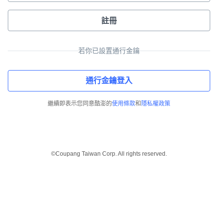
註冊
若你已設置通行金鑰
通行金鑰登入
繼續即表示您同意酷澎的
使用條款
和
隱私權政策
©Coupang Taiwan Corp. All rights reserved.