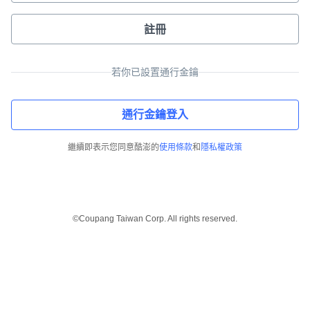
註冊
若你已設置通行金鑰
通行金鑰登入
繼續即表示您同意酷澎的
使用條款
和
隱私權政策
©Coupang Taiwan Corp. All rights reserved.