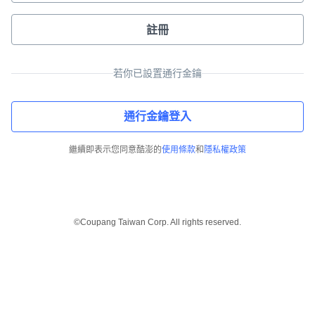
註冊
若你已設置通行金鑰
通行金鑰登入
繼續即表示您同意酷澎的
使用條款
和
隱私權政策
©Coupang Taiwan Corp. All rights reserved.