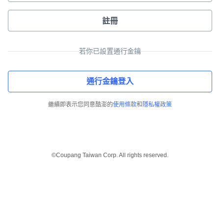
註冊
若你已設置通行金鑰
通行金鑰登入
繼續即表示您同意酷澎的
使用條款
和
隱私權政策
©Coupang Taiwan Corp. All rights reserved.