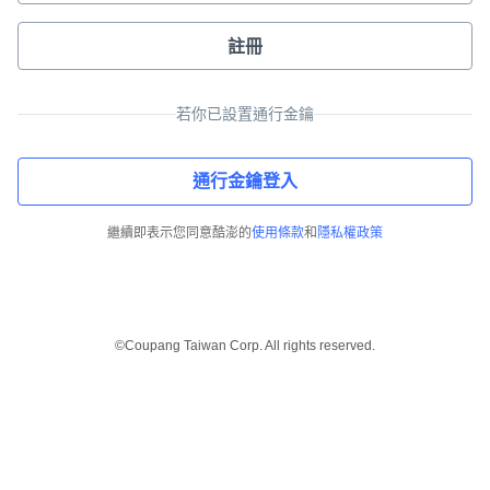
註冊
若你已設置通行金鑰
通行金鑰登入
繼續即表示您同意酷澎的
使用條款
和
隱私權政策
©Coupang Taiwan Corp. All rights reserved.