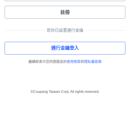
註冊
若你已設置通行金鑰
通行金鑰登入
繼續即表示您同意酷澎的
使用條款
和
隱私權政策
©Coupang Taiwan Corp. All rights reserved.