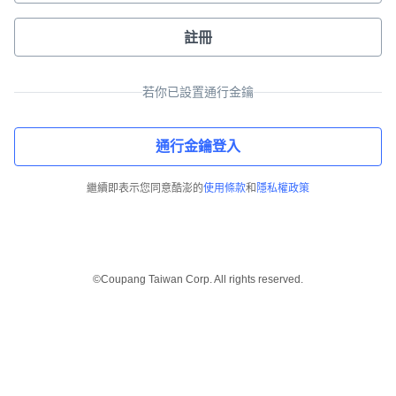
註冊
若你已設置通行金鑰
通行金鑰登入
繼續即表示您同意酷澎的
使用條款
和
隱私權政策
©Coupang Taiwan Corp. All rights reserved.