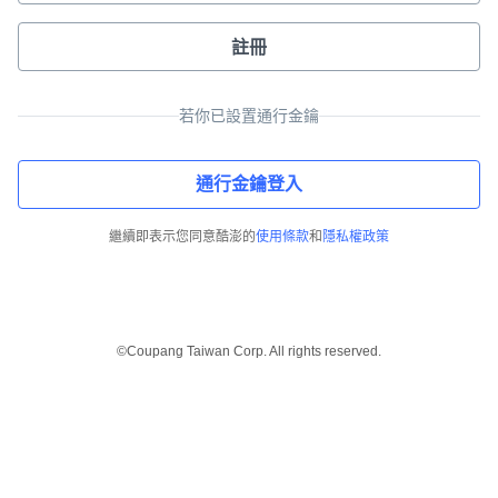
註冊
若你已設置通行金鑰
通行金鑰登入
繼續即表示您同意酷澎的
使用條款
和
隱私權政策
©Coupang Taiwan Corp. All rights reserved.