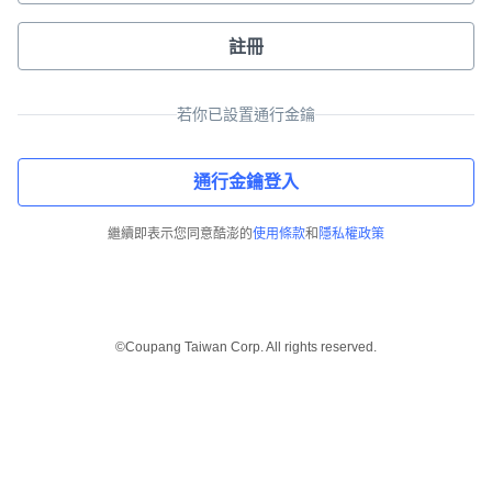
註冊
若你已設置通行金鑰
通行金鑰登入
繼續即表示您同意酷澎的
使用條款
和
隱私權政策
©Coupang Taiwan Corp. All rights reserved.