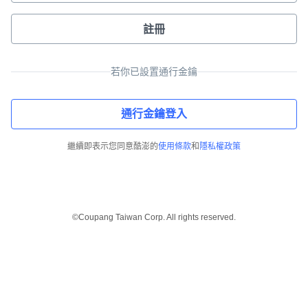
註冊
若你已設置通行金鑰
通行金鑰登入
繼續即表示您同意酷澎的
使用條款
和
隱私權政策
©Coupang Taiwan Corp. All rights reserved.