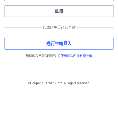
註冊
若你已設置通行金鑰
通行金鑰登入
繼續即表示您同意酷澎的
使用條款
和
隱私權政策
©Coupang Taiwan Corp. All rights reserved.