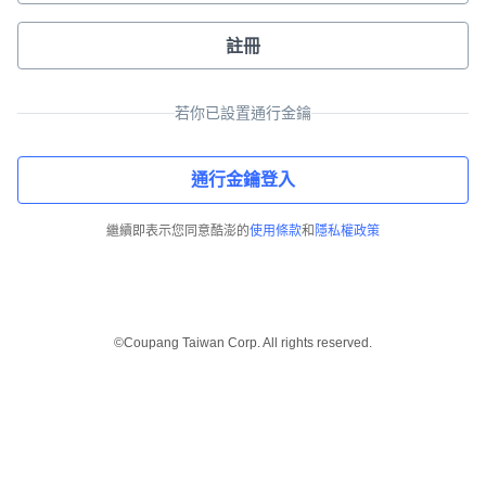
註冊
若你已設置通行金鑰
通行金鑰登入
繼續即表示您同意酷澎的
使用條款
和
隱私權政策
©Coupang Taiwan Corp. All rights reserved.