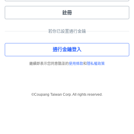
註冊
若你已設置通行金鑰
通行金鑰登入
繼續即表示您同意酷澎的
使用條款
和
隱私權政策
©Coupang Taiwan Corp. All rights reserved.