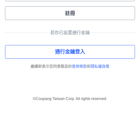
註冊
若你已設置通行金鑰
通行金鑰登入
繼續即表示您同意酷澎的
使用條款
和
隱私權政策
©Coupang Taiwan Corp. All rights reserved.